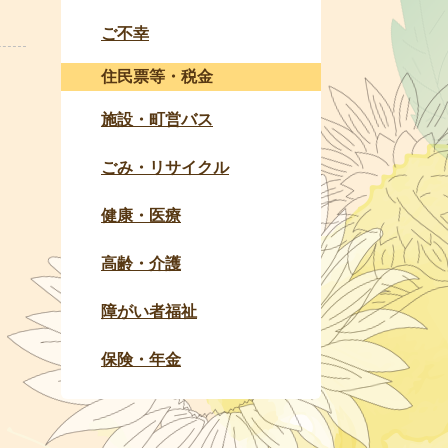
ご不幸
住民票等・税金
施設・町営バス
ごみ・リサイクル
健康・医療
高齢・介護
障がい者福祉
保険・年金