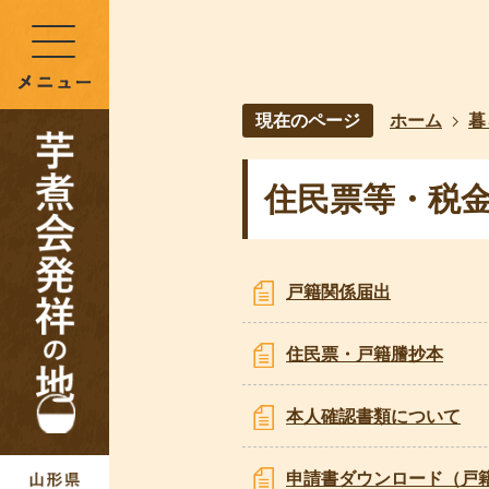
現在のページ
ホーム
暮
住民票等・税
戸籍関係届出
住民票・戸籍謄抄本
本人確認書類について
申請書ダウンロード（戸