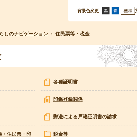
背景色変更
らしのナビゲーション
住民票等・税金
金
各種証明書
印鑑登録関係
郵送による戸籍証明書の請求
籍・住民票・印
税金等