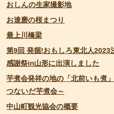
おしんの生家撮影地
お達磨の桜まつり
最上川橋梁
第9回 発掘!おもしろ東北人202
感謝祭in山形に出演しました
芋煮会発祥の地の「北前いも煮」
つないだ芋煮会～
中山町観光協会の概要