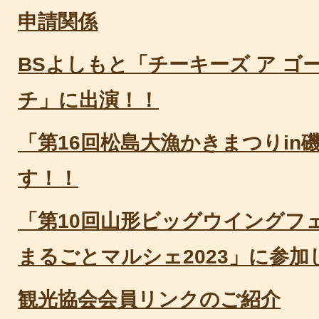
申請関係
BSよしもと「チーキーズ ア ゴ
チ」に出演！！
「第16回松島大漁かきまつりin
す！！
「第10回山形ビッグウイングフ
まるごとマルシェ2023」に参
観光協会会員リンクのご紹介