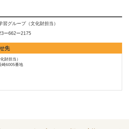
学習グループ（文化財担当）
ー662ー2175
せ先
文化財担当）
長崎6005番地