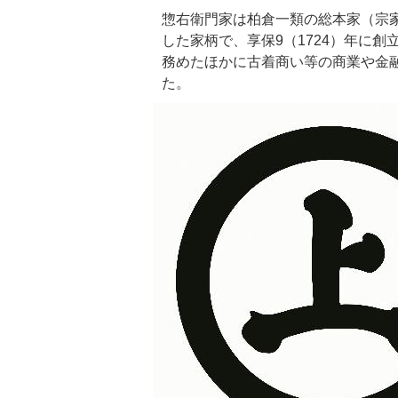
惣右衛門家は柏倉一類の総本家（宗
した家柄で、享保9（1724）年に
務めたほかに古着商い等の商業や金
た。