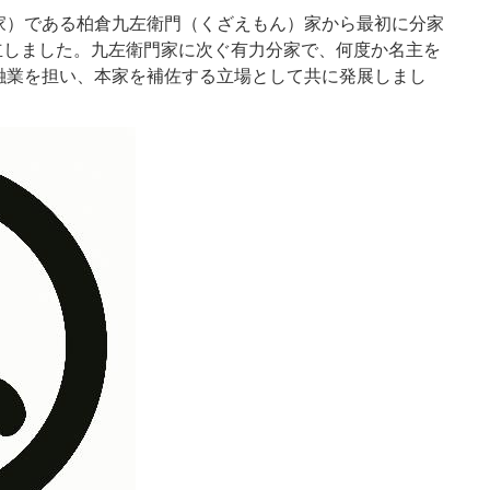
家）である柏倉九左衛門（くざえもん）家から最初に分家
創立しました。九左衛門家に次ぐ有力分家で、何度か名主を
融業を担い、本家を補佐する立場として共に発展しまし