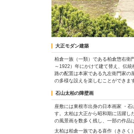
大正モダン建築
柏倉一族（一類）である柏倉惣右衛門
～1922）年にかけて建て替え、伝
路の配置は本家である九左衛門家の
の多様な設えを楽しむことができま
石山太柏の障壁画
座敷には東根市出身の日本画家 ・石
す。太柏は大正から昭和期に活躍し
の風景画を数多く残し、一部の作品
太柏は柏倉一族である喜作（きさく）​