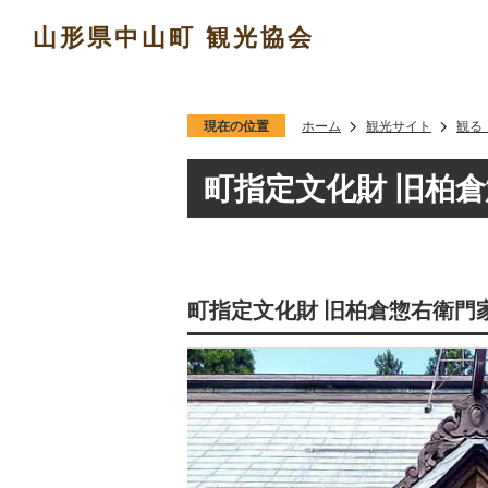
山形県中山町 観光協会
現在の位置
ホーム
観光サイト
観る
町指定文化財 旧柏
町指定文化財 旧柏倉惣右衛門