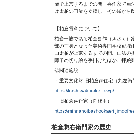
歳で上京するまでの間、喜作家で画
は太柏の画業を支援し、その縁から
【柏倉雪章について】
柏倉一族である柏倉喜作（きさく）家
部の前身となった美術専門学校)の
山太柏が上京するまでの間、画法の
障子の切り絵を手掛けたほか、押絵
◎関連施設
・重要文化財 旧柏倉家住宅（九左衛
https://kashiwakurake.jp/wp/
・旧柏倉喜作家（岡縁里）
https://minnanoibashookaeri.jimdofre
柏倉惣右衛門家の歴史