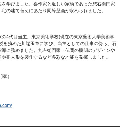
法を学びました。喜作家と近しい家柄であった惣右衛門家
邸宅の建て替えにあたり同障壁画が収められました。
の4代目当主。東京美術学校(現在の東京藝術大学美術学
教授を務めた川端玉章に学び、当主としての仕事の傍ら、石
指導に務めました。九左衛門家・仏間の欄間のデザインや
雛や雛人形を製作するなど多彩な才能を発揮しました。
門家）
e.com/