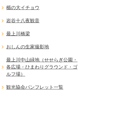
楯の大イチョウ
岩谷十八夜観音
最上川橋梁
おしんの生家撮影地
最上川中山緑地（せせらぎ公園・
各広場・ひまわりグラウンド・ゴ
ルフ場）
観光協会パンフレット一覧