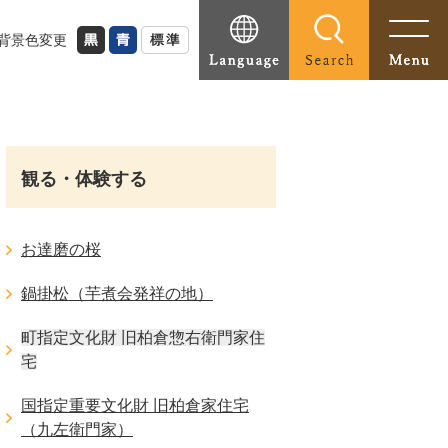
背景色変更
観る・体験する
お達磨の桜
鍋掛松（芋煮会発祥の地）
町指定文化財 旧柏倉惣右衛門家住
宅
国指定重要文化財 旧柏倉家住宅
（九左衛門家）