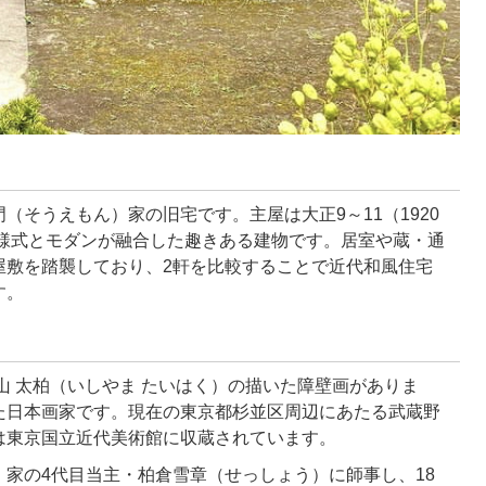
（そうえもん）家の旧宅です。主屋は大正9～11（1920
統様式とモダンが融合した趣きある建物です。居室や蔵・通
屋敷を踏襲しており、2軒を比較することで近代和風住宅
す。
山 太柏（いしやま たいはく）の描いた障壁画がありま
た日本画家です。現在の東京都杉並区周辺にあたる武蔵野
は東京国立近代美術館に収蔵されています。
​​​家の4代目当主・柏倉雪章（せっしょう）に師事し、18