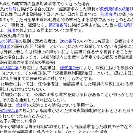
子縁組の成立前の監護対象者等でなくなった場合
又は
前号
に掲げる場合のほか、当該請求をした職員が
条例第8条の2第1
始日以降早出遅出勤務終了日とされた日の前日までに、
前項各号
に掲げ
事由が生じた日を早出遅出勤務期間の末日とする請求であったものとみ
いて、職員は、遅滞なく、
第2項各号
に掲げる事由が生じた旨を
様式第3
は、
前項
の規定による届出について準用する。
深夜勤務の制限)
条の3第1項
の規則で定める者は、
次の各号
のいずれにも該当する者とす
第1項
の深夜
(以下「深夜」という。)
において就業していない者
(深夜に
は身体上若しくは精神上の障がいにより請求に係る子を養育することが
娠の場合にあっては、14週間)
以内に出産する予定である者又は産後8
の深夜勤務の制限の請求手続等)
条の3第1項
の規定による請求は、
様式第2号
により、深夜における勤務の
)
について、その初日
(以下「深夜勤務制限開始日」という。)
及び末日
日の1月前までに任命権者に対して行うものとする。
った場合においては、任命権者は、当該請求をした職員の深夜における
通知しなければならない。
る通知後において、公務の正常な運営を妨げる日があることが明らかと
しその旨を通知しなければならない。
規定は、
第1項
の規定による請求について準用する。
条の3第1項
の規定による請求がされた後深夜勤務制限開始日とされた日
されなかったものとみなす。
る子が死亡した場合
る子が離縁又は養子縁組の取消しにより当該請求をした職員の子でなく
た職員が当該請求に係る子と同居しないこととなった場合