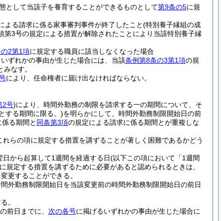
態として当該子を養育することができるものとして
第9条の5
に規
定による請求に係る家事審判事件が終了したこと
(特別養子縁組の成
1項第3号の規定による措置が解除されたことにより当該特別養子縁
の2第1項
に規定する職員に該当しなくなった場合
るいずれかの事由が生じた場合には、当該
条例第8条の3第1項
の規
とみなす。
号
により、任命権者に届け出なければならない。
第2号
)
により、時間外勤務の制限を請求する一の期間について、そ
とする期間に限る。)
を明らかにして、時間外勤務制限開始日の前
に係る期間と
同条第3項
の規定による請求に係る期間とが重複しな
これらの項に規定する措置を講ずることが著しく困難であるかどう
翌日から起算して1週間を経過する日
(以下この項において「1週間
に規定する措置を講ずるために必要があると認められるときは、
を変更することができる。
時間外勤務制限開始日を当該変更前の時間外勤務制限開始日の前日
する。
の前日までに、
次の各号
に掲げるいずれかの事由が生じた場合に