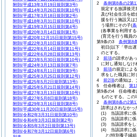
2
条例第8条の2第1
附則
(平成13年3月19日規則第3号)
規定する放課後児
附則
(平成14年3月26日規則第10号)
及び社会生活を総
附則
(平成17年3月18日規則第2号)
援を行う施設又は
附則
(平成18年3月31日規則第10号)
う場所にその子
(
条
附則
(平成19年3月15日規則第4号)
(各事業を利用する
附則
(平成20年3月14日規則第1号)
(育児を行う職員
附則
(平成20年12月15日規則第15号)
第9条の3
条例第8
附則
(平成22年3月10日規則第1号)
初日
(以下「早出
附則
(平成22年6月14日規則第11号)
のとする。
附則
(平成22年6月28日規則第13号)
2
前項
の請求があ
附則
(平成23年5月30日規則第10号)
に対し通知しなけ
附則
(平成24年3月13日規則第7号)
3
前項
の規定によ
附則
(平成24年6月11日規則第9号)
求をした職員に対
附則
(平成25年3月25日規則第12号)
4
前2項
の通知は、
附則
(平成25年5月2日規則第13号)
5
任命権者は、
第1
附則
(平成25年5月21日規則第14号)
第9条の4
任命権者
附則
(平成27年3月13日規則第10号)
ものとする。
この
附則
(平成27年5月8日規則第18号)
2
条例第8条の2第1
附則
(平成29年3月16日規則第8号)
請求はされなかっ
附則
(平成30年11月20日規則第15号)
(1)
当該請求に係
附則
(令和2年3月31日規則第10号)
(2)
当該請求に係
附則
(令和4年3月3日規則第2号)
(3)
当該請求をし
附則
(令和5年3月2日規則第13号)
(4)
当該請求に係
附則
(令和7年3月12日規則第6号)
と
(特別養子縁
別表