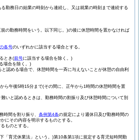
ある勤務日の始業の時刻から連続し、又は就業の時刻まで連続する
正規の勤務時間をいう。以下同じ。)
の後に休憩時間を置かなければ
の各号
のいずれかに該当する場合とする。
るとき
(
前号
に該当する場合を除く。)
る場合を除く。)
ると認める場合で、休憩時間を一斉に与えないことが休憩の自由利
から午後5時15分まで
(その間に、正午から1時間の休憩時間を置
り難いと認めるときは、勤務時間の割振り及び休憩時間について別
務時間を割り振り、
条例第4条
の規定により週休日及び勤務時間の
やかにその内容を明示するものとする。
するものとする。
以下「育児休業法」という。)
第10条第1項に規定する育児短時間勤