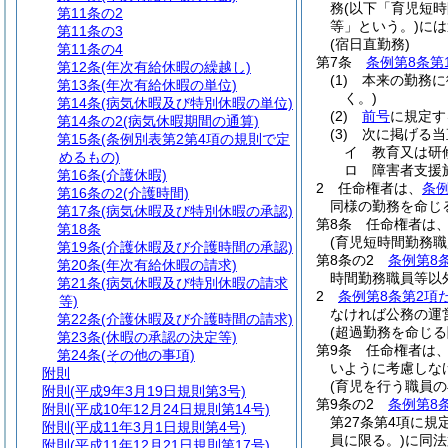
務
(以下「育児短時
第11条の2
等」という。)
には
第11条の3
(宿日直勤務)
第11条の4
第7条
条例第8条第
第12条
(年次有給休暇の繰越し)
(1)
本来の勤務に
第13条
(年次有給休暇の単位)
く。)
第14条
(病気休暇及び特別休暇の単位)
(2)
前号
に規定す
第14条の2
(病気休暇期間の通算)
(3)
次に掲げる当
第15条
(条例別表第2第4項の規則で定
イ
教育又は研
めるもの)
ロ
障害者支援
第16条
(介護休暇)
2
任命権者は、
条例
第16条の2
(介護時間)
同様の勤務を命じ
第17条
(病気休暇及び特別休暇の承認)
第8条
任命権者は
第18条
(育児短時間勤務
第19条
(介護休暇及び介護時間の承認)
第8条の2
条例第8
第20条
(年次有給休暇の請求)
時間勤務職員等以
第21条
(病気休暇及び特別休暇の請求
2
条例第8条第2項
等)
なければ公務の運
第22条
(介護休暇及び介護時間の請求)
(超過勤務を命じる
第23条
(休暇の承認の決定等)
第9条
任命権者は
第24条
(その他の事項)
いように考慮しな
附則
(育児を行う職員の
附則
(平成9年3月19日規則第3号)
第9条の2
条例第8
附則
(平成10年12月24日規則第14号)
第27条第4項に
附則
(平成11年3月1日規則第4号)
員に限る。)
に同法
附則
(平成11年12月21日規則第17号)