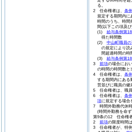
定する60時間を
る。
2
任命権者は、
条例
規定する期間内に
時間のうち、時間
間
(以下この項及び
(1)
給与条例第18
得た時間数
(2)
中山町職員の
の規定により読
間超過時間の時間
(3)
給与条例第18
3
前項
の場合におい
の時間の時間数と
4
任命権者は、
条例
する期間内にある
営並びに職員の健
5
任命権者は、職
6
任命権者は、
条例
項
に規定する場合
7
時間外勤務代休
(時間外勤務を命ず
第9条の12
任命権
2
前項
の限度時間は
3
任命権者が、特