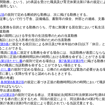
間勤務」という。)
の承認を受けた職員及び育児休業法第17条の規定に
適用しない。
1項
の規則で定める断続的な勤務は、次に掲げる勤務とする。
従事しないで行う庁舎、設備備品、書類等の保全、外部との連絡、文書
る業務を目的とする勤務のうち、庁舎に附属する居住室において私生活
直勤務
修の期間における学生等の生活指導のための当直勤務
施設における入所者の生活介助のための当直勤務
第9条
に規定する祝日法による休日及び年末年始の休日
(以下「休日」と
ることができる。
、職員に
前条
に規定する勤務を命ずる場合には、当該勤務が過度になら
職員等に正規の勤務時間以外の時間における勤務を命ずることができる場
条第1項ただし書
の規則で定める場合は、
第7条第1項第3号
に掲げる勤務
外の職員に当該勤務を命ずることができない場合とする。
ただし書
の規則で定める場合は、公務のため臨時又は緊急の必要がある
営に著しい支障が生ずると認められるときとする。
際の考慮)
、
条例第8条第2項
の規定に基づき正規の勤務時間以外の時間において職
ければならない。
早出遅出勤務)
条の2第1項
の規則で定める者は、児童福祉法
(昭和22年法律第164号)
第6
規定する者の意に反するため、同項の規定により、同法第6条の4第2号
第27条第1項第3号の規定により委託されている当該児童とする。