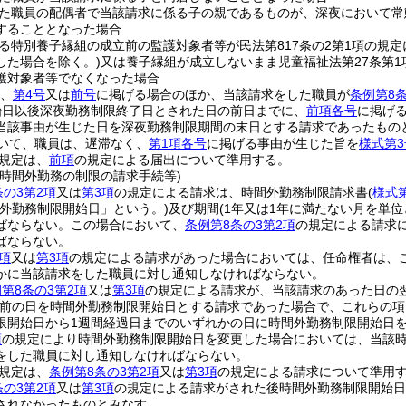
た職員の配偶者で当該請求に係る子の親であるものが、深夜において常
することとなった場合
る特別養子縁組の成立前の監護対象者等が民法第817条の2第1項の規
した場合を除く。)
又は養子縁組が成立しないまま児童福祉法第27条第
護対象者等でなくなった場合
、
第4号
又は
前号
に掲げる場合のほか、当該請求をした職員が
条例第8条
始日以後深夜勤務制限終了日とされた日の前日までに、
前項各号
に掲げ
当該事由が生じた日を深夜勤務制限期間の末日とする請求であったもの
いて、職員は、遅滞なく、
第1項各号
に掲げる事由が生じた旨を
様式第3
規定は、
前項
の規定による届出について準用する。
の時間外勤務の制限の請求手続等)
条の3第2項
又は
第3項
の規定による請求は、時間外勤務制限請求書
(
様式
間外勤務制限開始日」という。)
及び期間
(1年又は1年に満たない月を単位
ばならない。
この場合において、
条例第8条の3第2項
の規定による請求
ばならない。
項
又は
第3項
の規定による請求があった場合においては、任命権者は、
かに当該請求をした職員に対し通知しなければならない。
第8条の3第2項
又は
第3項
の規定による請求が、当該請求のあった日の
前の日を時間外勤務制限開始日とする請求であった場合で、これらの項
限開始日から1週間経過日までのいずれかの日に時間外勤務制限開始日
項
の規定により時間外勤務制限開始日を変更した場合においては、当該
をした職員に対し通知しなければならない。
規定は、
条例第8条の3第2項
又は
第3項
の規定による請求について準用
条の3第2項
又は
第3項
の規定による請求がされた後時間外勤務制限開始日
されなかったものとみなす。