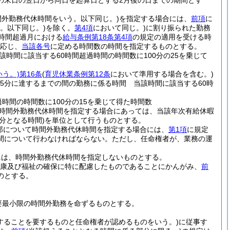
の末日の翌日から同日を起算日とする2月後の日までの期間とす
間外勤務代休時間をいう。以下同じ。)
を指定する場合には、
前項
に
。以下同じ。)
を除く。
第4項
において同じ。)
に割り振られた勤務
時間超過月における
給与条例第18条第4項
の規定の適用を受ける時
応じ、
当該各号
に定める時間数の時間を指定するものとする。
時間に該当する60時間超過時間の時間数に100分の25を乗じて
う。)
第16条
(
育児休業条例第12条
において準用する場合を含む。)
45分に達するまでの間の勤務に係る時間 当該時間に該当する60時
時間の時間数に100分の15を乗じて得た時間数
て時間外勤務代休時間を指定する場合にあっては、当該年次有給休暇
分となる時間)
を単位として行うものとする。
部について時間外勤務代休時間を指定する場合には、
第1項
に規定
間について行わなければならない。
ただし、任命権者が、業務の運
には、時間外勤務代休時間を指定しないものとする。
健康及び福祉の確保に特に配慮したものであることにかんがみ、
前
のとする。
要最小限の時間外勤務を命ずるものとする。
することを要するものと任命権者が認めるものをいう。)
に従事す