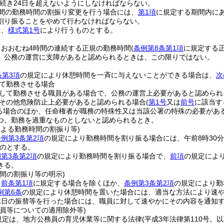
続き24日を超えないようにしなければならない。
時間の勤務時間の割振り変更を行う場合には、
第1項
に規定する期間内に
割り振ることをやめて行わなければならない。
は、
様式第1号
により行うものとする。
、おおむね4時間の連続する正規の勤務時間
(
条例第8条第1項
に規定する
、公務の運営に支障があると認められるときは、この限りではない。
条第3項
の規定により休憩時間を一斉に与えないことができる場合は、
次
て勤務させる場合
して勤務させる職員がある場合で、公務の運営上必要があると認められ
その他危険防止上必要があると認められる場合
(
第1号
又は
前号
に該当す
る場合のほか、任命権者が職務の特殊性又は当該公署の特殊の必要があ
つ、勤務を過重なものとしないと認められるとき。
による勤務時間の割振り等)
条例第3条第2項
の規定により勤務時間を割り振る場合には、午前8時30分
のとする。
第3条第2項
の規定により勤務時間を割り振る場合で、
前項
の規定によ
きる。
間の割振り等の明示)
、
前条第1項
に規定する場合を除くほか、
条例第3条第2項
の規定により勤
例第6条
の規定により休憩時間を置いた場合には、適当な方法により速
休日の振替等を行った場合には、職員に対して速やかにその内容を通知
職員等についての適用除外等)
規定は、地方公務員の育児休業等に関する法律
(平成3年法律第110号。