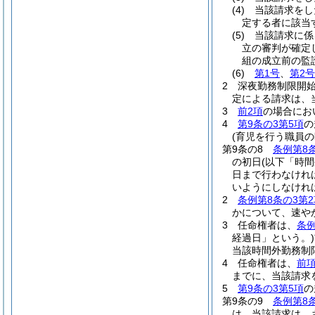
(4)
当該請求をし
定する者に該当
(5)
当該請求に係
立の審判が確定
組の成立前の監
(6)
第1号
、
第2号
2
深夜勤務制限開
定による請求は、
3
前2項
の場合にお
4
第9条の3第5項
の
(育児を行う職員
第9条の8
条例第8
の初日
(以下「時
日まで行わなけれ
いようにしなけれ
2
条例第8条の3第2
かについて、速や
3
任命権者は、
条例
経過日」という。)
当該時間外勤務制
4
任命権者は、
前
までに、当該請求
5
第9条の3第5項
の
第9条の9
条例第8
は、当該請求は、