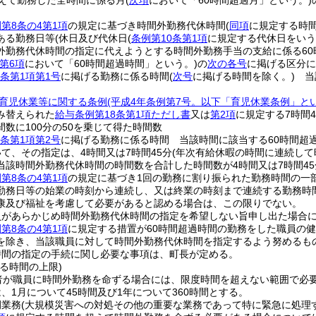
超えて勤務した全時間に係る月
(
次項
において「60時間超過月」という。)
第8条の4第1項
の規定に基づき時間外勤務代休時間
(
同項
に規定する時
ある勤務日等
(休日及び代休日
(
条例第10条第1項
に規定する代休日をいう
外勤務代休時間の指定に代えようとする時間外勤務手当の支給に係る60
第6項
において「60時間超過時間」という。)
の
次の各号
に掲げる区分に
条第1項第1号
に掲げる勤務に係る時間
(
次号
に掲げる時間を除く。)
当該
育児休業等に関する条例
(平成4年条例第7号。以下「育児休業条例」とい
み替えられた
給与条例第18条第1項ただし書
又は
第2項
に規定する7時間
数に100分の50を乗じて得た時間数
条第1項第2号
に掲げる勤務に係る時間 当該時間に該当する60時間超過
て、その指定は、4時間又は7時間45分
(年次有給休暇の時間に連続し
当該時間外勤務代休時間の時間数を合計した時間数が4時間又は7時間45
第8条の4第1項
の規定に基づき1回の勤務に割り振られた勤務時間の一
勤務日等の始業の時刻から連続し、又は終業の時刻まで連続する勤務時
康及び福祉を考慮して必要があると認める場合は、この限りでない。
員があらかじめ時間外勤務代休時間の指定を希望しない旨申し出た場合
第8条の4第1項
に規定する措置が60時間超過時間の勤務をした職員の
を除き、当該職員に対して時間外勤務代休時間を指定するよう努めるも
時間の指定の手続に関し必要な事項は、町長が定める。
る時間の上限)
者が職員に時間外勤務を命ずる場合には、限度時間を超えない範囲で必
、1月について45時間及び1年について360時間とする。
例業務
(大規模災害への対処その他の重要な業務であって特に緊急に処理