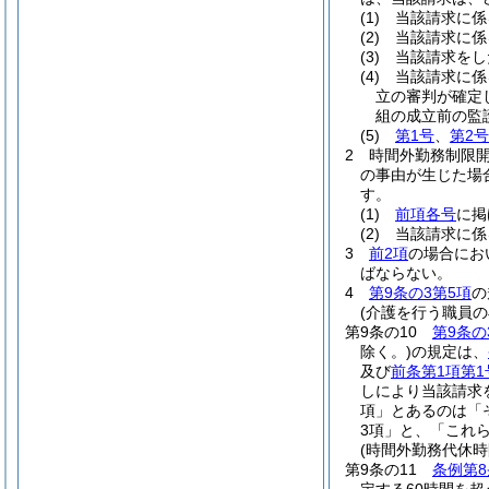
(1)
当該請求に係
(2)
当該請求に係
(3)
当該請求をし
(4)
当該請求に係
立の審判が確定
組の成立前の監
(5)
第1号
、
第2号
2
時間外勤務制限
の事由が生じた場
す。
(1)
前項各号
に掲
(2)
当該請求に係
3
前2項
の場合にお
ばならない。
4
第9条の3第5項
の
(介護を行う職員
第9条の10
第9条の
除く。)
の規定は、
及び
前条第1項第1
しにより当該請求
項」とあるのは「
3項」と、「これ
(時間外勤務代休時
第9条の11
条例第8