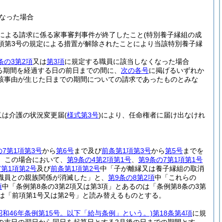
なった場合
定による請求に係る家事審判事件が終了したこと
(特別養子縁組の成
1項第3号の規定による措置が解除されたことにより当該特別養子縁
条の3第2項
又は
第3項
に規定する職員に該当しなくなった場合
る期間を経過する日の前日までの間に、
次の各号
に掲げるいずれか
該事由が生じた日までの期間についての請求であったものとみな
又は介護の状況変更届
(
様式第3号
)
により、任命権者に届け出なけれ
の7第1項第3号
から
第6号
まで及び
前条第1項第3号
から
第5号
までを
。
この場合において、
第9条の4第2項第1号
、
第9条の7第1項第1号
7第1項第2号
及び
前条第1項第2号
中「子が離縁又は養子縁組の取消
職員との親族関係が消滅した」と、
第9条の8第2項
中「これらの
項
中「条例第8条の3第2項又は第3項」とあるのは「条例第8条の3第
は「前項第1号又は第2号」と読み替えるものとする。
昭和46年条例第15号。以下「給与条例」という。)
第18条第4項
に規