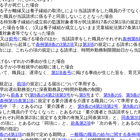
る子が死亡した場合
る子が離縁又は養子縁組の取消しにより当該請求をした職員の子でなく
た職員が当該請求に係る子と同居しないこととなった場合
る特別養子縁組の成立前の監護対象者等が民法第817条の2第1項の規
した場合を除く。)
又は養子縁組が成立しないまま児童福祉法第27条第
護対象者等でなくなった場合
又は
前号
に掲げる場合のほか、当該請求をした職員がそれぞれ
条例第8
開始日から起算して
条例第8条の3第2項
又は
第3項
の規定による請求に係
合には、これらの項の規定による請求は、時間外勤務制限開始日から当
げるいずれかの事由が生じた場合
る子が小学校就学の始期に達した場合
いて、職員は、遅滞なく、
第1項各号
に掲げる事由が生じた旨を、育児
規定は、
前項
の規定による届出について準用する。
の早出遅出勤務並びに深夜勤務及び時間外勤務の制限)
3
から
前条
まで
(
第9条の4第2項第3号
から
第5号
まで、
第9条の5
、
第9条
条例第15条第1項
に規定する要介護者を介護する職員について準用する
号
中「子」とあるのは「要介護者」と、
第9条の4第2項第2号
、
第9条の
をした職員の子でなくなった」とあるのは「要介護者と当該請求をした
それぞれ同条第2項に規定する支障の有無又は同条第3項」と、
同条第3
らの項に」とあるのは「同項に」と、
前条第2項
中「次の各号」とあるの
間の指定)
条の4第1項
の規則で定める期間は、
一般職の職員の給与に関する条例
(