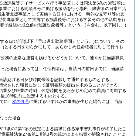
る放課後等デイサービスを行う事業若しくは同法第6条の3第2項に
援事業における同項各号に掲げる援助を行う場所、障害者の日常生活
域生活支援事業として実施する日中における一時的な見守り等の支
動促進事業として実施する放課後等における学習その他の活動を行
別養子縁組の成立前の監護対象者等」という。)
を含む。以下同じ。)
する1の期間
(以下「早出遅出勤務期間」という。)
について、その
。)
とする日を明らかにして、あらかじめ任命権者に対して行うも
が公務の正常な運営を妨げるかどうかについて、速やかに当該職員
なった場合にあっては、任命権者は、当該日の前日までに、当該請
当該妨げる日及び時間帯等を記載して通知するものとする。
請求をした職員に対して証明書類の提出を求めることができる。
始業及び終業の時刻、休憩時間をあらかじめ定めて職員に周知する
後10時以前に設定するものとする。
でに、
次の各号
に掲げるいずれかの事由が生じた場合には、当該
なった場合
817条の2第1項の規定による請求に係る家事審判事件が終了したこ
童福祉法第27条第1項第3号の規定による措置が解除されたことに