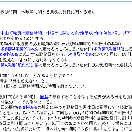
の勤務時間、休暇等に関する条例の施行に関する規則
、
中山町職員の勤務時間、休暇等に関する条例
(平成7年条例第2号。以下
事項を定めるものとする。
って勤務する必要のある職員の週休日及び勤務時間の割振りの基準)
、
条例第4条第2項本文
の定めるところに従い週休日
(
条例第3条第1項
に規
条例第5条
に規定する勤務日をいう。
次項
及び
次条
において同じ。)
が引
間を超えないようにしなければならない。
第4条第2項ただし書
の定めるところに従い週休日及び勤務時間の割振
週間につき4日以上となるようにすること。
続き12日を超えないこと。
割り振られる勤務時間が16時間を超えないこと。
規則で定める期間は、
同条
の勤務することを命ずる必要がある日を起算
週間後の日までの期間とする。
休日の振替
(
条例第5条
の規定に基づき勤務日を週休日に変更して当該勤
ことをいう。以下この項において同じ。)
又は4時間の勤務時間の割振り
以下この条において同じ。)
のうち4時間の勤務時間を当該勤務日に割り
る日に割り振ることをいう。以下この条において同じ。)
を行う場合には
)
を行った後において、週休日が毎4週間につき4日以上となるように