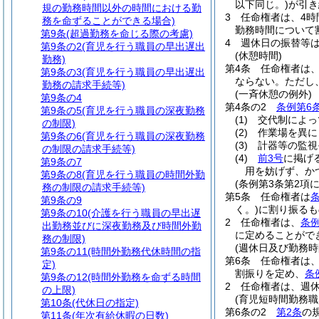
以下同じ。)
が引き
規の勤務時間以外の時間における勤
3
任命権者は、4
務を命ずることができる場合)
勤務時間について
第9条
(超過勤務を命じる際の考慮)
4
週休日の振替等
第9条の2
(育児を行う職員の早出遅出
(休憩時間)
勤務)
第4条
任命権者は
第9条の3
(育児を行う職員の早出遅出
ならない。
ただし
勤務の請求手続等)
(一斉休憩の例外)
第9条の4
第4条の2
条例第6
第9条の5
(育児を行う職員の深夜勤務
(1)
交代制によっ
の制限)
(2)
作業場を異に
第9条の6
(育児を行う職員の深夜勤務
(3)
計器等の監視
の制限の請求手続等)
(4)
前3号
に掲げ
第9条の7
用を妨げず、か
第9条の8
(育児を行う職員の時間外勤
(条例第3条第2項
務の制限の請求手続等)
第5条
任命権者は
第9条の9
く。)
に割り振るも
第9条の10
(介護を行う職員の早出遅
2
任命権者は、
条例
出勤務並びに深夜勤務及び時間外勤
に定めることがで
務の制限)
(週休日及び勤務時
第9条の11
(時間外勤務代休時間の指
第6条
任命権者は
定)
割振りを定め、
条
第9条の12
(時間外勤務を命ずる時間
2
任命権者は、週
の上限)
(育児短時間勤務
第10条
(代休日の指定)
第6条の2
第2条
の
第11条
(年次有給休暇の日数)