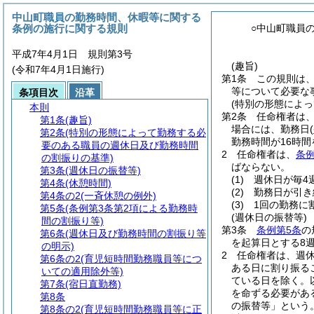
中山町職員の勤務時間、休暇等に関する
条例の施行に関する規則
○中山町職員
平成7年4月1日 規則第3号
(趣旨)
(令和7年4月1日施行)
第1条
この規則は
等について必要な
条項目次
沿革
(特別の形態によ
本則
第2条
任命権者は
第1条
(趣旨)
場合には、勤務日
(
第2条
(特別の形態によって勤務する必
勤務時間が16時
要のある職員の週休日及び勤務時間
2
任命権者は、
条例
の割振りの基準)
ばならない。
第3条
(週休日の振替等)
(1)
週休日が毎4
第4条
(休憩時間)
(2)
勤務日が引き
第4条の2
(一斉休憩の例外)
(3)
1回の勤務に
第5条
(条例第3条第2項による勤務時
(週休日の振替等)
間の割振り等)
第3条
条例第5条
の
第6条
(週休日及び勤務時間の割振り等
を起算日とする8
の明示)
2
任命権者は、週
第6条の2
(育児短時間勤務職員等につ
ある日に割り振る
いての適用除外等)
ている日を除く。
第7条
(宿日直勤務)
を命ずる必要があ
第8条
の振替等」という。
第8条の2
(育児短時間勤務職員等に正