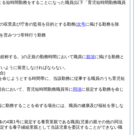
よる短時間勤務をすることになった職員
(以下「育児短時間勤務職員
の収受及び庁舎の監視を目的とする勤務
(
次号
に掲げる勤務を除
を営みつつ常時行う勤務
総称する。)
の正規の勤務時間において職員に
前項
に掲げる勤務と
ないように留意しなければならない。
合)
を命じようとする時間帯に、当該勤務に従事する職員のうち育児短
場合において、育児短時間勤務職員等に
同項
に規定する勤務を命じ
員に勤務することを命ずる場合には、職員の健康及び福祉を害しな
条の4第1号に規定する養育里親である職員
(児童の親その他の同法
に規定する養子縁組里親として当該児童を委託することができない職