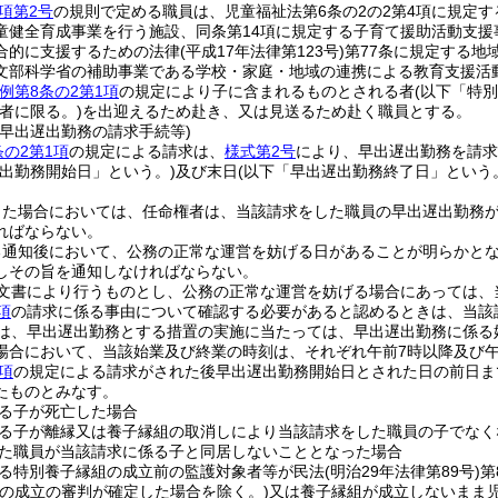
項第2号
の規則で定める職員は、児童福祉法第6条の2の2第4項に規定す
童健全育成事業を行う施設、同条第14項に規定する子育て援助活動支
合的に支援するための法律
(平成17年法律第123号)
第77条に規定する地
文部科学省の補助事業である学校・家庭・地域の連携による教育支援活
例第8条の2第1項
の規定により子に含まれるものとされる者
(以下「特
者に限る。)
を出迎えるため赴き、又は見送るため赴く職員とする。
の早出遅出勤務の請求手続等)
条の2第1項
の規定による請求は、
様式第2号
により、早出遅出勤務を請求
遅出勤務開始日」という。)
及び末日
(以下「早出遅出勤務終了日」という
った場合においては、任命権者は、当該請求をした職員の早出遅出勤務
ればならない。
る通知後において、公務の正常な運営を妨げる日があることが明らかと
しその旨を通知しなければならない。
文書により行うものとし、公務の正常な運営を妨げる場合にあっては、
項
の請求に係る事由について確認する必要があると認めるときは、当該
は、早出遅出勤務とする措置の実施に当たっては、早出遅出勤務に係る
場合において、当該始業及び終業の時刻は、それぞれ午前7時以降及び午
項
の規定による請求がされた後早出遅出勤務開始日とされた日の前日ま
たものとみなす。
る子が死亡した場合
る子が離縁又は養子縁組の取消しにより当該請求をした職員の子でなく
た職員が当該請求に係る子と同居しないこととなった場合
る特別養子縁組の成立前の監護対象者等が民法
(明治29年法律第89号)
第
組の成立の審判が確定した場合を除く。)
又は養子縁組が成立しないまま児