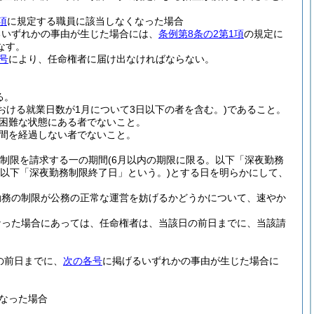
項
に規定する職員に該当しなくなった場合
るいずれかの事由が生じた場合には、
条例第8条の2第1項
の規定に
なす。
号
により、任命権者に届け出なければならない。
る。
おける就業日数が1月について3日以下の者を含む。)
であること。
困難な状態にある者でないこと。
週間を経過しない者でないこと。
制限を請求する一の期間
(6月以内の期限に限る。以下「深夜勤務
(以下「深夜勤務制限終了日」という。)
とする日を明らかにして、
勤務の制限が公務の正常な運営を妨げるかどうかについて、速やか
なった場合にあっては、任命権者は、当該日の前日までに、当該請
の前日までに、
次の各号
に掲げるいずれかの事由が生じた場合に
なった場合