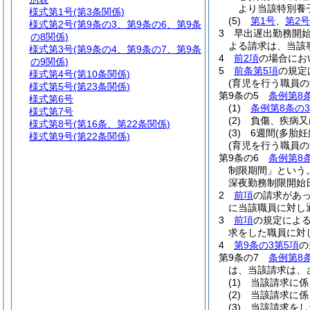
より当該特別養
様式第1号
(第3条関係)
(5)
第1号
、
第2号
様式第2号
(第9条の3、第9条の6、第9条
3
早出遅出勤務開
の8関係)
よる請求は、当該
様式第3号
(第9条の4、第9条の7、第9条
4
前2項
の場合にお
の9関係)
5
前条第5項
の規定
様式第4号
(第10条関係)
(育児を行う職員の
様式第5号
(第23条関係)
第9条の5
条例第8
様式第6号
(1)
条例第8条の3
様式第7号
(2)
負傷、疾病又
様式第8号
(第16条、第22条関係)
(3)
6週間
(多胎妊
様式第9号
(第22条関係)
(育児を行う職員
第9条の6
条例第8
制限期間」という。
深夜勤務制限開始
2
前項
の請求があ
に当該職員に対し
3
前項
の規定によ
求をした職員に対
4
第9条の3第5項
の
第9条の7
条例第8
は、当該請求は、
(1)
当該請求に係
(2)
当該請求に係
(3)
当該請求をし