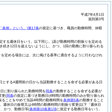
平成7年4月1日
規則第3号
「条例」という。)
第17条
の規定に基づき、職員の勤務時間、休暇
定する週休日をいう。以下同じ。)
及び勤務時間の割振りを定める
き続き12日を超えないようにし、かつ、1回の勤務に割り振られる
りを定める場合には、次に掲げる基準に適合するように行わなけれ
日とする4週間前の日から当該勤務することを命ずる必要がある日
務日に割り振られた勤務時間を
同条
の勤務することを命ずる必要が
変更
(
同条
の規定に基づき勤務日
(4時間の勤務時間のみが割り振られ
振ることをやめて当該4時間の勤務時間を
条例第5条
の勤務すること
、週休日の振替又は4時間の勤務時間の割振り変更
(以下「週休日
し、かつ、勤務日等
(
条例第10条第1項
に規定する勤務日等をいう。