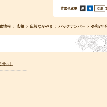
背景色変更
政情報
広報
広報なかやま
バックナンバー
令和7年
月号～）