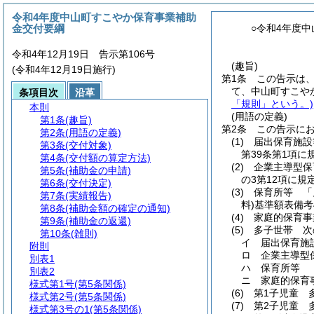
令和4年度中山町すこやか保育事業補助
金交付要綱
○令和4年度
令和4年12月19日 告示第106号
(趣旨)
(令和4年12月19日施行)
第1条
この告示は
て、中山町すこや
条項目次
沿革
「規則」という。)
本則
(用語の定義)
第1条
(趣旨)
第2条
この告示に
第2条
(用語の定義)
(1)
届出保育施設
第3条
(交付対象)
第39条第1項
第4条
(交付額の算定方法)
(2)
企業主導型保
第5条
(補助金の申請)
の3第12項に
第6条
(交付決定)
(3)
保育所等 「
第7条
(実績報告)
料)
基準額表備考
第8条
(補助金額の確定の通知)
(4)
家庭的保育事
第9条
(補助金の返還)
(5)
多子世帯 次
第10条
(雑則)
イ
届出保育施
附則
ロ
企業主導型
別表1
ハ
保育所等
別表2
ニ
家庭的保育
様式第1号
(第5条関係)
(6)
第1子児童 
様式第2号
(第5条関係)
(7)
第2子児童 
様式第3号の1
(第5条関係)