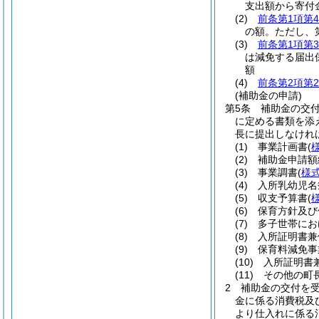
支出額から寄付
(2)
前条第1項第
の額。ただし、
(3)
前条第1項第
は減免する届出
額
(4)
前条第2項第
(補助金の申請)
第5条
補助金の交
に定める書類を添
長に提出しなけれ
(1)
事業計画書
(
(2)
補助金申請額
(3)
事業調書
(
様式
(4)
入所乳幼児名
(5)
収支予算書
(
(6)
保育方針及び
(7)
多子世帯にお
(8)
入所証明書兼
(9)
保育料減免事
(10)
入所証明書
(11)
その他の町
2
補助金の交付を
金に係る消費税及
より仕入れに係る