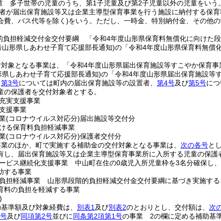
童 多子世帯の児童のうち、第1子児童及び第2子児童以外の児童をいう
者が届出保育施設等又は企業主導型保育事業を行う施設に納付する保育
会費、バス代等を除く)
をいう。
ただし、一時金、特別納付金、その他の
的負担軽減交付金交付要綱 「令和4年度山形県保育料無償化に向けた
号山形県しあわせ子育て応援部長通知)
の「令和4年度山形県保育料無償
付対象となる事業は、「令和4年度山形県届出保育施設等すこやか保育事
形県しあわせ子育て応援部長通知)
の「令和4年度山形県届出保育施設等
ら
第3号
については町内の届出保育施設等の設置者、
第4号
及び
第5号
につ
童の保護者を交付対象者とする。
充実支援事業
支援事業
業
(コロナウイルス対応分)
届出施設等交付分
ける保育料負担軽減事業
業
(コロナウイルス対応分)
保護者交付分
事業のほか、町で実施する補助金の交付対象となる事業は、
次の各号
と
有し、届出保育施設等又は企業主導型保育事業所に入所する児童の保護
ービス継続化支援事業 中山町在住の0歳児入所児童枠を3名分確保し、
助する事業
負担軽減事業 山形県段階的負担軽減交付金交付要綱に基づき実施する
育料の負担を軽減する事業
)
助基準額及び対象経費は、
別表1
及び
別表2
のとおりとし、交付額は、
次
1号
及び
同項第2号
並びに
同条第2項第1号
の事業 2の欄に定める補助基