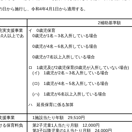
の日から施行し、令和4年4月1日から適用する。
分
2補助基準額
充実支援事業
イ 0歳児保育
10人以上であ
0歳児が1名～3名入所している場合
0歳児が4名～6名入所している場合
0歳児が7名以上入所している場合
ロ 1歳児及び2歳児保育
(0歳児が入所していない場合)
(イ)
1歳児が2名～3名入所している場合
(ロ)
1歳児が4名～5名入所している場合
(ハ)
1歳児が6名以上入所している場合
ハ 延長保育に係る加算
支援事業
1施設当たり年額 29,510円
ける保育料負
第2子児童1人当たり月額 12,000円
第3子以降児童の1人当たり月額 24,000円