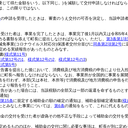
乗じて得た金額をいう。以下同じ。)
を減額して交付申請しなければなら
は、この限りではない。
条
の申請を受理したときは、審査のうえ交付の可否を決定し、当該申請
を受けた者は、事業を完了したときは、事業完了後1月以内又は令和5年4
める書類を添えて町長に提出しなければならない。
ただし、
第3条第1項
減免事業
(コロナウイルス対応分)
保護者交付分並びに
同条第2項第2号
に
定める実績報告があったものとみなす。
書
(
様式第11号
)
様式第12号の1
、
様式第12号の2
、
様式第12号の3
)
様式第5号
)
報告書を提出した後において、消費税及び地方消費税の申告により仕入
かに町長へ報告しなければならない。
なお、事業所が全国的に事業を展
告を行わず、本部
(又は本社、本所等)
で消費税及び地方消費税の申告を
により報告を行うこと。
報告があった場合には、当該税額の全部又は一部の返還を命ずるものと
通知)
第15条
に規定する補助金の額の確定の通知は、補助金額確定通知書
(
様
たとみなした事業については、
第6条
の通知をもって、これに代えるも
助金の交付を受けた者が虚偽その他不正な手段によって補助金の交付を
定めるもののほか、補助金の交付に関し必要な事項は、町長が別に定め