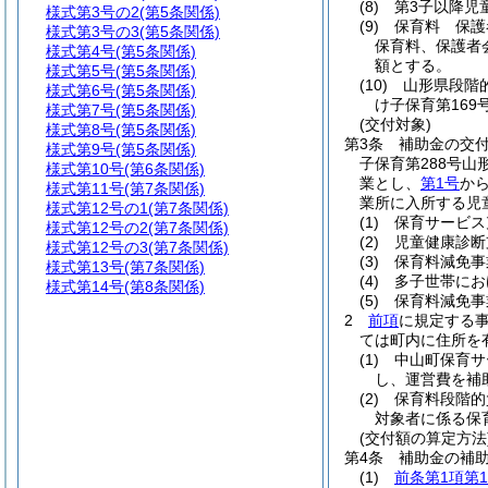
(8)
第3子以降児
様式第3号の2
(第5条関係)
(9)
保育料 保護
様式第3号の3
(第5条関係)
保育料、保護者
様式第4号
(第5条関係)
額とする。
様式第5号
(第5条関係)
(10)
山形県段階
様式第6号
(第5条関係)
け子保育第169
様式第7号
(第5条関係)
(交付対象)
様式第8号
(第5条関係)
第3条
補助金の交
様式第9号
(第5条関係)
子保育第288号山
様式第10号
(第6条関係)
業とし、
第1号
か
様式第11号
(第7条関係)
業所に入所する児
様式第12号の1
(第7条関係)
(1)
保育サービス
様式第12号の2
(第7条関係)
(2)
児童健康診断
様式第12号の3
(第7条関係)
(3)
保育料減免事
様式第13号
(第7条関係)
(4)
多子世帯にお
様式第14号
(第8条関係)
(5)
保育料減免事
2
前項
に規定する
ては町内に住所を
(1)
中山町保育サ
し、運営費を補
(2)
保育料段階的
対象者に係る保
(交付額の算定方法
第4条
補助金の補
(1)
前条第1項第