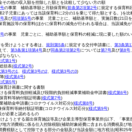
金その他の収入額を控除した額とを比較して少ない方の額
4号
の事業 補助基準額と月額保育料
(
前条第2項第2号
に規定する保育料
第2子児童にあっては当該保育料に2分の1を乗じて得た額とする。)
を比
3号
及び
同項第5号
の事業 児童ごとに、補助基準額と、実施日数
(21
保育施設等の保育料
(ほかに保育料の減免が行われる場合は、当該減免が
2号
の事業 児童ごとに、補助基準額と保育料の軽減に現に要した額のい
付を受けようとする者は、
規則第5条
に規定する交付申請書に、
第3条第1
えて、
第3条第1項第4号
及び
同条第2項第2号
については
第7号
及び
第8号
ばならない。
様式第1号
)
総括表
(
様式第2号
)
第3号の1
、
様式第3号の2
、
様式第3号の3
)
簿
(
様式第4号
)
様式第5号
)
保育計画書に関する書類
ける保育料負担軽減及び段階的負担軽減事業補助金申請書
(
様式第6号
)
保育料等納付額証明書
(
様式第7号
)
業補助金申請書
(コロナウイルス対応分)
(
様式第8号
)
兼保育料等納付額証明書
(コロナウイルス対応分)
(
様式第9号
)
長が必要と認めるもの
受けようとする届出保育施設等及び企業主導型保育事業所
(以下、「事業
び地方消費税に係る仕入控除税額
(補助対象経費に含まれる消費税及び
消費税額として控除できる部分の金額及び当該金額に地方税法
(昭和25