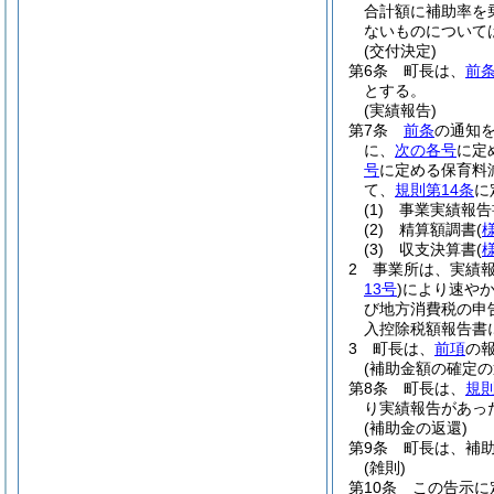
合計額に補助率を
ないものについて
(交付決定)
第6条
町長は、
前
とする。
(実績報告)
第7条
前条
の通知
に、
次の各号
に定
号
に定める保育料
て、
規則第14条
に
(1)
事業実績報告
(2)
精算額調書
(
(3)
収支決算書
(
2
事業所は、実績
13号
)
により速や
び地方消費税の申
入控除税額報告書
3
町長は、
前項
の
(補助金額の確定の
第8条
町長は、
規則
り実績報告があっ
(補助金の返還)
第9条
町長は、補
(雑則)
第10条
この告示に