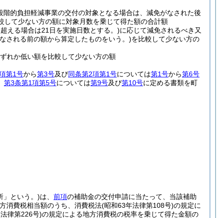
段階的負担軽減事業の交付の対象となる場合は、減免がなされた後
較して少ない方の額に対象月数を乗じて得た額の合計額
日を超える場合は21日を実施日数とする。)
に応じて減免されるべき又
なされる前の額から算定したものをいう。)
を比較して少ない方の
ずれか低い額を比較して少ない方の額
項第1号
から
第3号
及び
同条第2項第1号
については
第1号
から
第6号
、
第3条第1項第5号
については
第9号
及び
第10号
に定める書類を町
所」という。)
は、
前項
の補助金の交付申請に当たって、当該補助
地方消費税相当額のうち、消費税法
(昭和63年法律第108号)
の規定に
年法律第226号)
の規定による地方消費税の税率を乗じて得た金額の