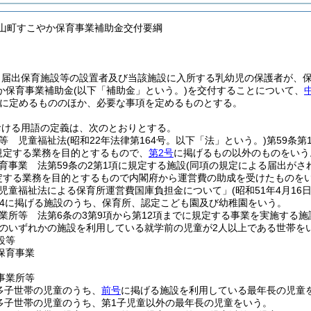
中山町すこやか保育事業補助金交付要綱
、届出保育施設等の設置者及び当該施設に入所する乳幼児の保護者が、
か保育事業補助金
(以下「補助金」という。)
を交付することについて、
に定めるもののほか、必要な事項を定めるものとする。
おける用語の定義は、次のとおりとする。
等 児童福祉法
(昭和22年法律第164号。以下「法」という。)
第59条第
に規定する業務を目的とするもので、
第2号
に掲げるもの以外のものをいう
育事業 法第59条の2第1項に規定する施設
(同項の規定による届出がさ
規定する業務を目的とするもので内閣府から運営費の助成を受けたものを
児童福祉法による保育所運営費国庫負担金について」
(昭和51年4月1
4に掲げる施設のうち、保育所、認定こども園及び幼稚園をいう。
業所等 法第6条の3第9項から第12項までに規定する事業を実施する施
のいずれかの施設を利用している就学前の児童が2人以上である世帯を
設等
保育事業
事業所等
多子世帯の児童のうち、
前号
に掲げる施設を利用している最年長の児童
多子世帯の児童のうち、第1子児童以外の最年長の児童をいう。