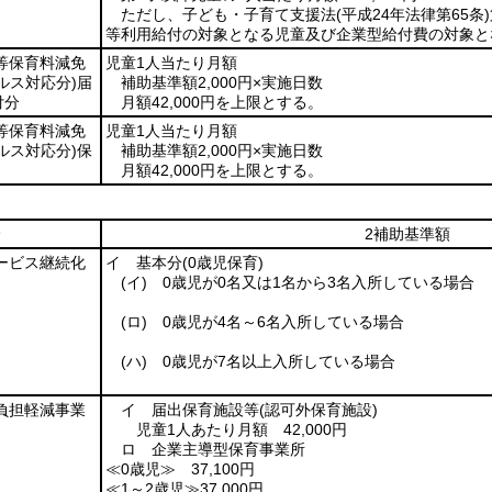
ただし、子ども・子育て支援法
(平成24年法律第65条)
等利用給付の対象となる児童及び企業型給付費の対象と
等保育料減免
児童1人当たり月額
ルス対応分)
届
補助基準額2,000円×実施日数
付分
月額42,000円を上限とする。
等保育料減免
児童1人当たり月額
ルス対応分)
保
補助基準額2,000円×実施日数
月額42,000円を上限とする。
分
2補助基準額
ービス継続化
イ 基本分
(0歳児保育)
(イ)
0歳児が0名又は1名から3名入所している場合
(ロ)
0歳児が4名～6名入所している場合
(ハ)
0歳児が7名以上入所している場合
負担軽減事業
イ 届出保育施設等
(認可外保育施設)
児童1人あたり月額 42,000円
ロ 企業主導型保育事業所
≪0歳児≫ 37,100円
≪1～2歳児≫37,000円