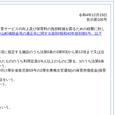
令和4年12月19日
告示第106号
保育サービスの向上及び保育料の負担軽減を図るための経費に対し
中山町補助金等の適正化に関する規則
(昭和40年規則第5号。以下
1項に規定する施設のうち法第6条の3第9項から第12項まで又は法
。
れたもののうち利用定員が6人以上のものに限る。)
のうち法第6条
いう。
6日付け厚生省発児第59号の2厚生事務次官通知)
の保育所徴収金
(保育
設をいう。
いう。
をいう。