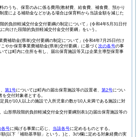
。
料のうち、保育のみに係る費用
(教材費、給食費、補食費、預かり
制度による補助金などがある場合は保育料から当該金額を減じた
段階的負担軽減交付金交付要綱の制定について」
(令和4年5月31日付
化に向けた段階的負担軽減交付金交付要綱」をいう。
業費補助金
(県単)
交付要綱の制定について」
(令和4年7月25日付け
すこやか保育事業費補助金
(県単)
交付要綱」に基づく
次の各号
の事
いては町内に住所を有し、届出保育施設等又は企業主導型保育事
し、
第1号
については町内の届出保育施設等の設置者、
第2号
につい
者を交付対象者とする。
定員が10人以上の施設で入所児童の数が10人未満である施設に対
、山形県段階的負担軽減交付金交付要綱別表1
(2)
届出保育施設等の
の各号
に掲げる事業に応じ、
当該各号
に定めるものとする。
準額
(以下「補助基準額」という。)
と、3の欄に定める対象経費の実