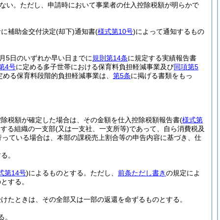
ない。
ただし、申請時において事業者の仕入控除税額が明らかで
者に補助金交付決定
(却下)
通知書
(
様式第10号
)
によって通知するもの
月5日のいずれか早い日までに
規則第14条
に規定する実績報告書
第4号
に定める多子世帯における保育料負担軽減事業及び
同項第5
定める保育料段階的負担軽減事業は、
第5条
に掲げる書類をもっ
控除税額が確定した場合は、その金額を仕入控除税額報告書
(
様式第
開する組織の一支部
(又は一支社、一支所等)
であって、自ら消費税及
行っている場合は、本部の課税売上割合等の申告内容に基づき、仕
する。
式第14号
)
によるものとする。
ただし、
前条ただし書き
の規定によ
のとする。
受けたときは、その全部又は一部の返還を命ずるものとする。
る。