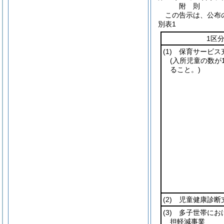
附
則
この告示は、公布
別表1
1区
(1)
保育サービス
(入所児童の数が
ること。)
(2)
児童健康診断
(3)
多子世帯にお
担軽減事業