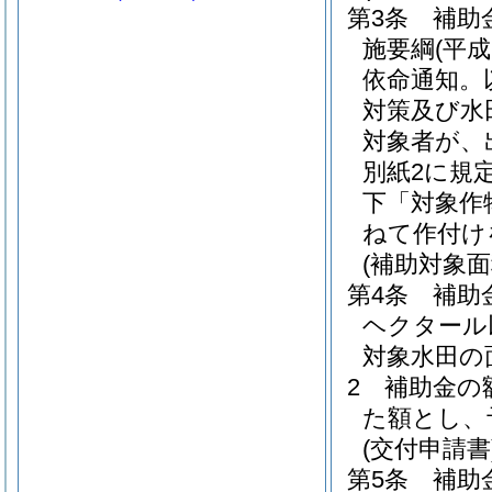
第3条
補助
施要綱
(平
依命通知。
対策及び水
対象者が、
別紙2に規
下「対象作
ねて作付け
(補助対象
第4条
補助
ヘクタール
対象水田の
2
補助金の
た額とし、
(交付申請書
第5条
補助