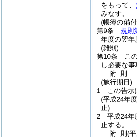
をもって、
みなす。
(帳簿の備付
第9条
規則
年度の翌年
(雑則)
第10条
こ
し必要な事
附
則
(施行期日)
1
この告示
(平成24
止)
2
平成24
止する。
附
則
(平