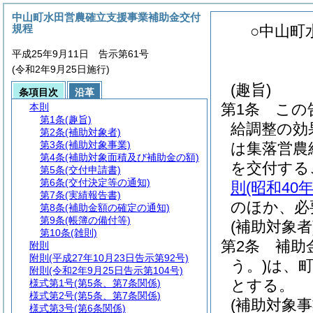
中山町水田営農確立支援事業補助金交付
規程
○中山町
平成25年9月11日 告示第61号
(令和2年9月25日施行)
(趣旨)
条項目次
沿革
第1条
この
本則
第1条
(趣旨)
給調整の効
第2条
(補助対象者)
第3条
(補助対象事業)
は集落営農
第4条
(補助対象面積及び補助金の額)
を交付する
第5条
(交付申請書)
第6条
(交付決定等の通知)
則
(昭和4
第7条
(実績報告書)
のほか、必
第8条
(補助金額の確定の通知)
第9条
(帳簿の備付等)
(補助対象者
第10条
(雑則)
第2条
補助
附則
附則
(平成27年10月23日告示第92号)
う。)
は、
附則
(令和2年9月25日告示第104号)
とする。
様式第1号
(第5条、第7条関係)
様式第2号
(第5条、第7条関係)
(補助対象事
様式第3号
(第6条関係)