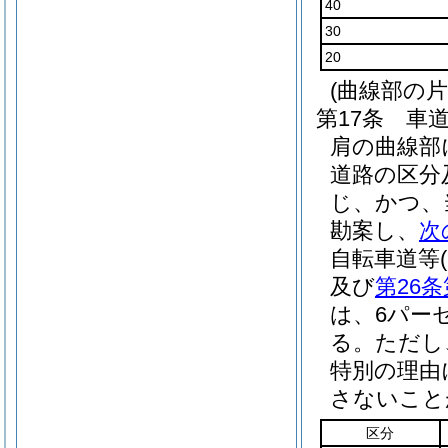
40
30
20
(曲線部の片
第17条
車
肩の曲線部
道路の区分
じ、かつ、
勘案し、
次
自転車道等
及び
第26条
は、6パー
る。
ただし
特別の理由
さないこと
区分