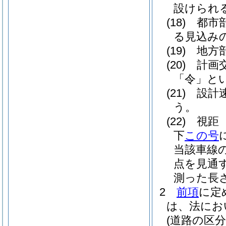
設けられ
(18)
都市
る見込み
(19)
地方
(20)
計画
「令」とい
(21)
設計
う。
(22)
視距
下
この号
当該車線
点を見通
測った長
2
前項
に定
は、法にお
(道路の区分