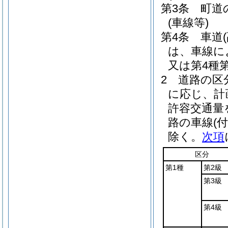
第3条
町道
(車線等)
第4条
車道
は、車線に
又は第4種
2
道路の区
に応じ、計
許容交通量
路の車線
(
除く。
次項
区分
第1種
第2級
第3級
第4級