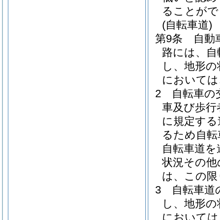
ることがで
(自転車道)
第9条
自動
路には、自
し、地形の
においては
2
自転車の
車及び歩行
に規定する
るため自転
自転車道を
状況その他
は、この限
3
自転車道
し、地形の
においては