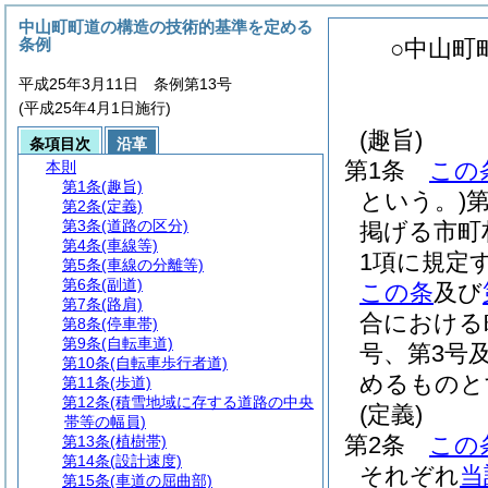
中山町町道の構造の技術的基準を定める
条例
○中山町
平成25年3月11日 条例第13号
(平成25年4月1日施行)
(趣旨)
条項目次
沿革
第1条
この
本則
第1条
(趣旨)
という。)
第2条
(定義)
第3条
(道路の区分)
掲げる市町
第4条
(車線等)
1項に規定
第5条
(車線の分離等)
第6条
(副道)
この条
及び
第7条
(路肩)
合における
第8条
(停車帯)
第9条
(自転車道)
号、第3号
第10条
(自転車歩行者道)
めるものと
第11条
(歩道)
第12条
(積雪地域に存する道路の中央
(定義)
帯等の幅員)
第2条
この
第13条
(植樹帯)
第14条
(設計速度)
それぞれ
当
第15条
(車道の屈曲部)