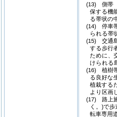
(13)
側帯
保する機
る帯状の
(14)
停車
られる帯
(15)
交通
する歩行
ために、
けられる
(16)
植樹
る良好な
植栽する
より区画
(17)
路上
く。)
で歩
転車専用