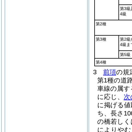
第3級
4級
第2種
第3種
第2級
4級ま
第5級
第4種
3
前項
の規
第1種の道
車線の属す
に応じ、
次
に掲げる値
ち、長さ1
の橋若しく
によりやむ