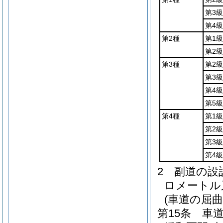
第3級
第4級
第2種
第1級
第2級
第3種
第2級
第3級
第4級
第5級
第4種
第1級
第2級
第3級
第4級
2
副道の設
ロメートル
(車道の屈曲
第15条
車