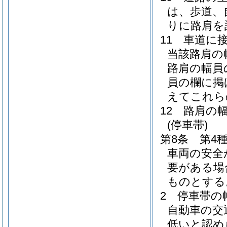
は、歩道、
りに路肩を
11
車道に
当該路肩の
路肩の幅員
員の欄に掲
えてこれら
12
路肩の
(停車帯)
第8条
第4
車両の安全
要がある場
ものとする
2
停車帯の
自動車の交
低いと認め