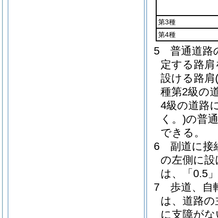
第3種
第4種
5
普通道路
定する路肩
設ける路肩
種第2級の
4級の道路
く。)
の普通
できる。
6
副道に接
の左側に設
は、「0.5
7
歩道、自
は、道路の
に支障がな