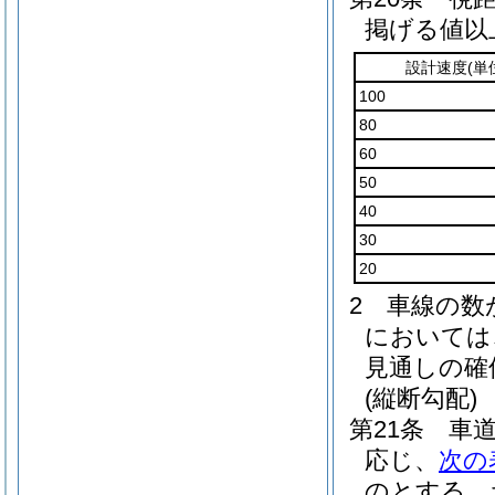
掲げる値以
設計速度
(単
100
80
60
50
40
30
20
2
車線の数
においては
見通しの確
(縦断勾配)
第21条
車
応じ、
次の
のとする。