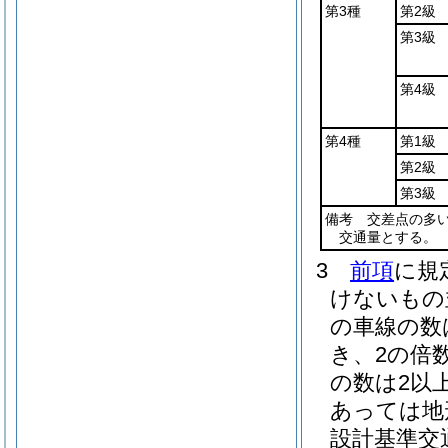
第3種
第2級
第3級
第4級
第4種
第1級
第2級
第3級
備考 交差点の多い
交通量とする。
3
前項
に規
けないもの
の車線の数
き、2の倍数
の数は2以
あっては地
設計基準交