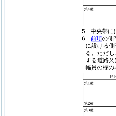
第4種
5
中央帯に
6
前項
の側
に設ける側
る。
ただし
する道路又
幅員の欄の
区
第1種
第2種
第3種