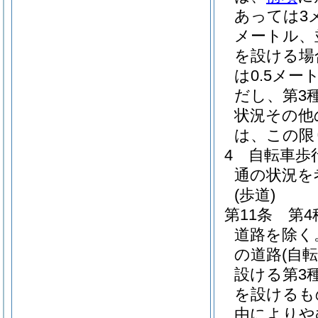
あっては3
メートル、
を設ける場
は0.5メー
だし、第3
状況その他
は、この限
4
自転車歩
通の状況を
(歩道)
第11条
第4
道路を除く
の道路
(自
設ける第3
を設けるも
由によりや