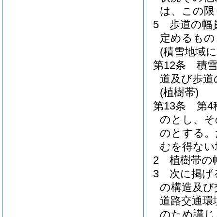
は、この限
5
歩道の幅
定めるもの
(積雪地域
第12条
積
道及び歩道
(植樹帯)
第13条
第
のとし、そ
のとする。
むを得ない
2
植樹帯の
3
次に掲げ
の構造及び
道路交通環
のため講じ