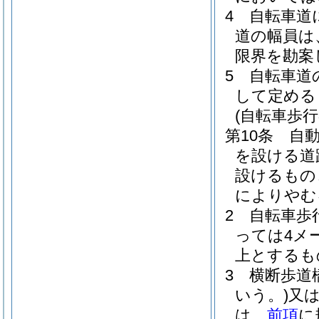
4
自転車道
道の幅員は
限界を勘案
5
自転車道
して定める
(自転車歩行
第10条
自
を設ける道
設けるもの
によりやむ
2
自転車歩
っては4メ
上とするも
3
横断歩道
いう。)
又
は、
前項
に