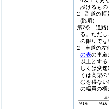
4以上であ
設けるもの
2
副道の幅
(路肩)
第7条
道路
る。
ただし
の限りでな
2
車道の左
の表
の車道
以上とする
しくは変速
くは高架の
むを得ない
の幅員の欄
区
第1種
第2級