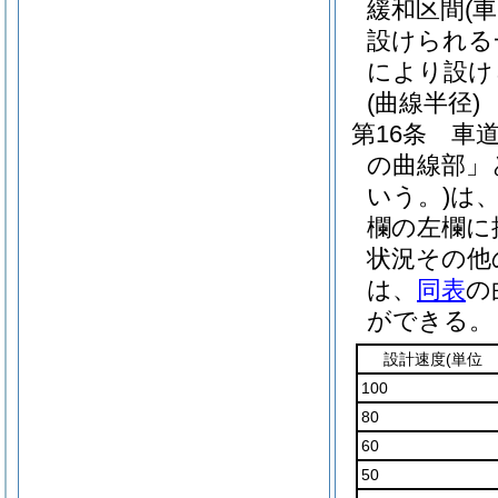
緩和区間
(
設けられる
により設け
(曲線半径)
第16条
車
の曲線部」
いう。)
は
欄の左欄に
状況その他
は、
同表
の
ができる。
設計速度
(単位
100
80
60
50