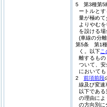
5
第3種第
ートルとす
量が極めて
よりやむを
を設ける場
(車線の分離
第5条
第1
く。以下
こ
離するもの
ついて、安
においても
2
前項前段
線及び変速
以下である
の理由によ
の方向別に