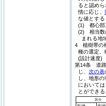
ると認めら
情に応じ、
な値とする
(1)
都心部
(2)
相当数
まれる地
4
植樹帯の
種の選定、
(設計速度)
第14条
道
じ、
次の表
し、地形の
においては
とができる
区分
第1種
第2級