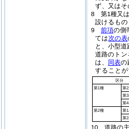
ず、又はそ
8
第1種又
設けるもの
9
前項
の側
ては
次の表
と、小型道
道路のトン
は、
同表
の
することが
区分
第1種
第
第
第
第2種
第
第
10
道路の