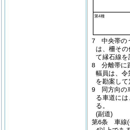
第4種
7
中央帯の
は、柵その
て縁石線を
8
分離帯に
幅員は、令
を勘案して
9
同方向の
る車道には
る。
(副道)
第6条
車線