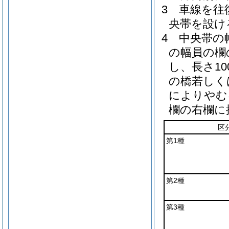
3
車線を往
央帯を設け
4
中央帯の
の幅員の欄
し、長さ1
の橋若しく
によりやむ
欄の右欄に
区
第1種
第2種
第3種