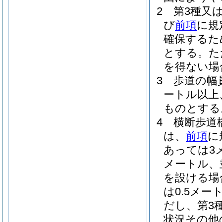
2
第3種又
び
前項
に規
確保するた
とする。
た
を得ない場
3
歩道の幅
ートル以上
ものとする
4
横断歩道
は、
前項
に
あっては3
メートル、
を設ける場
は0.5メー
だし、第3
状況その他