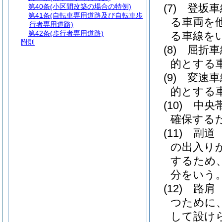
(7)
登坂車
第40条
(小区間改築の場合の特例)
第41条
(自転車専用道路及び自転車歩
る車両を
行者専用道路)
第42条
(歩行者専用道路)
る車線を
附則
(8)
屈折車
的とする
(9)
変速車
的とする
(10)
中央
確保する
(11)
副道
の出入り
するため
分をいう
(12)
路肩
つために
して設け