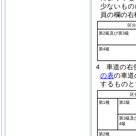
少ないもの
員の欄の右
区分
第2級及び第3級
第4級
4
車道の右
の表
の車道
するものと
区
第1種
第2級
第3級及
4級
第2種