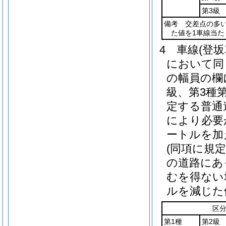
第3級
備考 交差点の多い
た値を1車線当
4
車線
(登
において同
の幅員の欄
級、第3種
定する普通
により必要
ートルを加
(同項に規
の道路にあ
むを得ない
ルを減じた
区
第1種
第2級