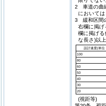
限りでない
2
車道の曲
においては
3
緩和区間
右欄に掲げ
欄に掲げる
な長さ)
以
設計速度
(単位
100
80
60
50
40
30
20
(視距等)
第20条
視