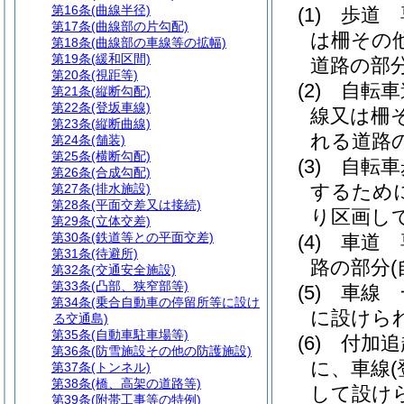
第16条
(曲線半径)
(1)
歩道 
第17条
(曲線部の片勾配)
は柵その
第18条
(曲線部の車線等の拡幅)
第19条
(緩和区間)
道路の部
第20条
(視距等)
(2)
自転車
第21条
(縦断勾配)
第22条
(登坂車線)
線又は柵
第23条
(縦断曲線)
れる道路
第24条
(舗装)
第25条
(横断勾配)
(3)
自転車
第26条
(合成勾配)
するため
第27条
(排水施設)
第28条
(平面交差又は接続)
り区画し
第29条
(立体交差)
第30条
(鉄道等との平面交差)
(4)
車道 
第31条
(待避所)
路の部分
第32条
(交通安全施設)
第33条
(凸部、狭窄部等)
(5)
車線 
第34条
(乗合自動車の停留所等に設け
に設けら
る交通島)
第35条
(自動車駐車場等)
(6)
付加追
第36条
(防雪施設その他の防護施設)
に、車線
第37条
(トンネル)
第38条
(橋、高架の道路等)
して設け
第39条
(附帯工事等の特例)