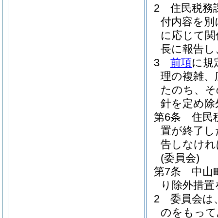
2
住民税務
付内容を別
に応じて関
長に報告し
3
前項
に規
理の複雑、
たのち、そ
針を定め除
第6条
住民
置が終了し
告しなけれ
(委員会)
第7条
中山
り除外措置
2
委員会は
のをもって