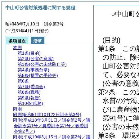
中山町公害対策処理に関する規程
○中山町
昭和48年7月10日 訓令第3号
(平成31年4月1日施行)
(目的)
条項目次
沿革
第1条
この
本則
第1条
(目的)
の防止、除
第2条
(公害の意義)
第3条
(公害の未然防止等)
山町公害対
第4条
(事務分掌)
て、必要な
第5条
(措置の手続等)
第6条
(公害の意義
第7条
(委員会)
第2条
この
第8条
(職務)
第9条
(報告)
水質の汚濁
第10条
(庶務)
びに農産物
附則
附則
(昭和51年10月22日訓令第3号)
第91号)
に
附則
(平成18年3月31日／訓令第2号／議
(公害の未然
会訓令第1号／農委訓令第1号／教委訓
令第2号／)
第3条
環境
附則
(平成19年3月15日／訓令第2号／議