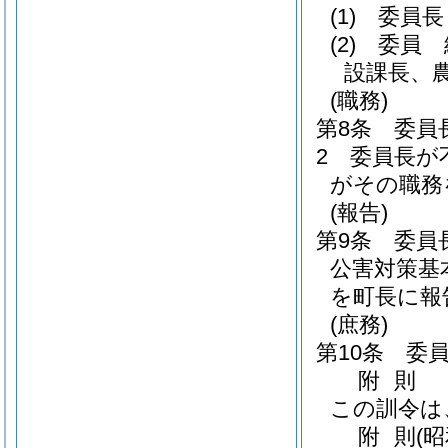
(1)
委員長
(2)
委員 
設課長、
(職務)
第8条
委員
2
委員長が
がその職務
(報告)
第9条
委員
公害対策基
を町長に報
(庶務)
第10条
委
附
則
この訓令は
附
則
(昭