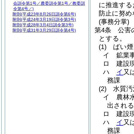
会訓令第1号／農委訓令第1号／教委訓
に推進する
令第4号／)
防止に努め
附則
(平成23年8月26日訓令第6号)
附則
(平成24年3月19日訓令第3号)
(事務分掌)
附則
(平成28年3月4日訓令第3号)
第4条
公害
附則
(平成31年3月29日訓令第4号)
とする。
(1)
ばい煙
イ
鉱業
ロ
建設
ハ
イ
又
務課
(2)
水質汚
イ
農林
出される
ロ
建設
ハ
イ
又
務課