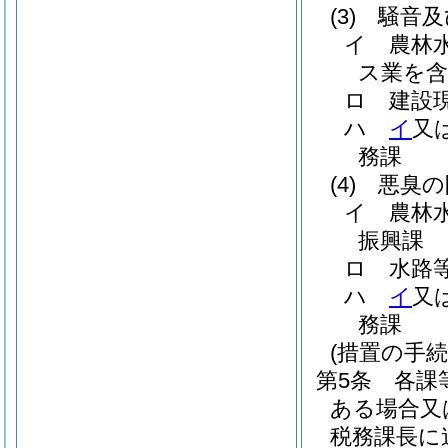
(3)
騒音及
イ
農林
ス業を含
ロ
建設
ハ
イ
又
務課
(4)
悪臭の
イ
農林
振興課
ロ
水路
ハ
イ
又
務課
(措置の手続
第5条
各課
ある場合又
税務課長に