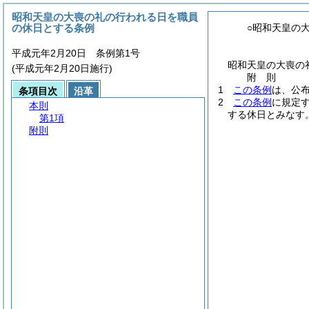
昭和天皇の大喪の礼の行われる日を職員
の休日とする条例
○昭和天皇の
平成元年2月20日 条例第1号
昭和天皇の大喪の
(平成元年2月20日施行)
附
則
1
この条例
は、公
条項目次
沿革
2
この条例
に規定
本則
する休日とみなす
第1項
附則